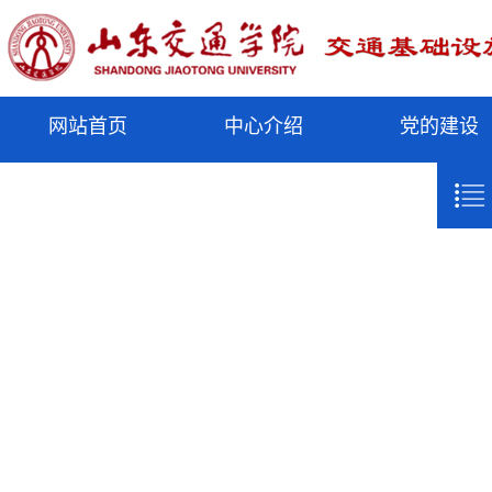
网站首页
中心介绍
党的建设
elementnameelementnameelementnameelementnameelementnameelementnameelementnameele