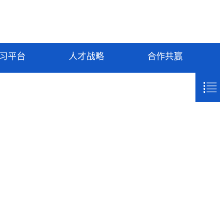
习平台
人才战略
合作共赢
lementname