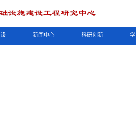
建设
新闻中心
科研创新
学
meelementnameelementnameelementnameelementnameelementnameelementnameelementnamee