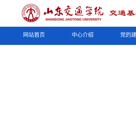
网站首页
中心介绍
党的
elementnameelementnameelementnameelementnameelementnameelementnameelementna